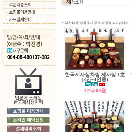
ㆍ
제사상
총 상품
4
개 중
4
개 정렬 되었습니다.
한국제사상차림 제사상 1호
(3인~4인용)
175,000원